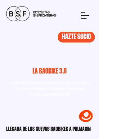
HAZTE SOCIO
LA BAOBIKE 3.0
Tras 10 años en Senegal aprendiendo día a día y buscando la
mejor forma de acercar a los alumnos a la educación,
en 2025 nace la
BAOBIKE 3.0
.
LLEGADA DE LAS NUEVAS BAOBIKES A PALMARIN