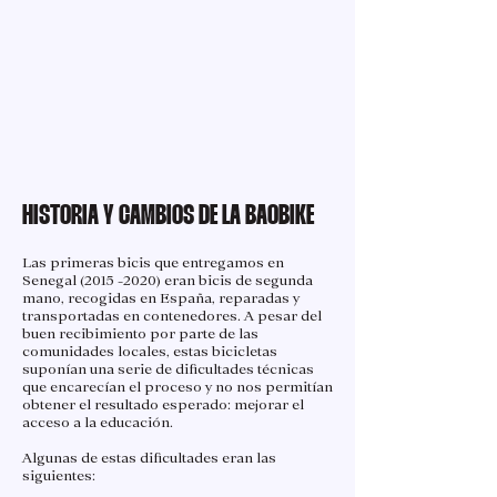
HISTORIA Y CAMBIOS DE LA BAOBIKE
Las primeras bicis que entregamos en
Senegal
(2015 -2020)
eran bicis de segunda
mano, recogidas en España, reparadas y
transportadas en contenedores. A pesar del
buen recibimiento por parte de las
comunidades locales, estas bicicletas
suponían una serie de dificultades técnicas
que encarecían el proceso y no nos permitían
obtener el resultado esperado: mejorar el
acceso a la educación.
Algunas de estas dificultades eran las
siguientes: