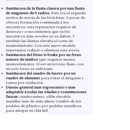
Sustitución de la llanta clásica por una llanta
de magnesio de 5 radios
. Este era el segundo
motivo de avería de las bicicletas. A pesar de
ofrecer formación continuada a los
mecánicos, esta reparación requiere de
destreza y conocimientos que en los
mecánicos más noveles no se daban. Y
sustituir las llantas elevaba el coste de
mantenimiento. Con este nuevo modelo
esperamos reducir o eliminar esta avería.
Sustitución del freno w-brake por un freno
trasero de tambor
(que requiere menos
mantenimiento). Al ser un terreno llano, con
un solo freno es suficiente.
Sustitución del cuadro de hierro por un
cuadro de aluminio
para evitar el desgaste y
rotura por oxidación.
Diseño general más ergonómico y más
adaptable a todas las edades y constituciones
físicas
: cuadro unisex, sillín elevable,
manillar más de más altura. Cambio de los
pedales de plástico por pedales metálicos
para alargar su vida útil.
Se han mantenido los neumáticos compactos
de
Tannus
y el mono cambio o plato fijo, ya
que son uno de los principales éxitos del