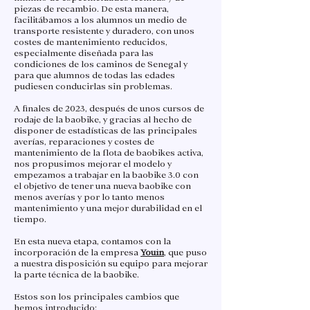
piezas de recambio. De esta manera,
facilitábamos a los alumnos un medio de
transporte resistente y duradero, con unos
costes de mantenimiento reducidos,
especialmente diseñada para las
condiciones de los caminos de Senegal y
para que alumnos de todas las edades
pudiesen conducirlas sin problemas.
A finales de 2023, después de unos cursos de
rodaje de la baobike, y gracias al hecho de
disponer de estadísticas de las principales
averías, reparaciones y costes de
mantenimiento de la flota de baobikes activa,
nos propusimos mejorar el modelo y
empezamos a trabajar en la baobike 3.0 con
el objetivo de tener una nueva baobike con
menos averías y por lo tanto menos
mantenimiento y una mejor durabilidad en el
tiempo.
En esta nueva etapa, contamos con la
incorporación de la empresa
Youin
, que puso
a nuestra disposición su equipo para mejorar
la parte técnica de la baobike.
Estos son los principales cambios que
hemos introducido: