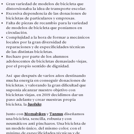
Gran variedad de modelos de bicicleta que
distorsionaba la idea de transporte escolar.
Excesiva dependencia de las donaciones de
bicicletas de particulares y empresas.
Falta de piezas de recambio para la variedad
de modelos de bicicleta que poníamos en
circulación.
Complejidad a la hora de formar a mecánicos
locales por la gran diversidad de
reparaciones y de especificidades técnicas
de las distintas bicicletas.
Rechazo por parte de los alumnos
adolescentes de bicicletas demasiado viejas,
por el propio sentido de dignidad.
Así que después de varios años destinando
mucha energía en conseguir donaciones de
bicicletas, y valorando la gran dificultad que
suponía alcanzar nuestro objetivo con
bicicletas viejas, en 2019 decidimos dar un
paso adelante y crear nuestras propia
bicicleta, la
baobike
.
Junto con
Momabikes
y
Tannus
diseñamos
una bicicleta, sencilla, robusta y con
neumáticos anti pinchazos. Una bicicleta de
un modelo único, del mismo color, con el
mínimo de especificidades técnicas y de