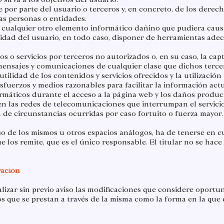
te por parte del usuario o terceros y, en concreto, de los derec
as personas o entidades.
o cualquier otro elemento informático dañino que pudiera caus
lidad del usuario, en todo caso, disponer de herramientas adec
s o servicios por terceros no autorizados o, en su caso, la capt
ensajes y comunicaciones de cualquier clase que dichos tercer
utilidad de los contenidos y servicios ofrecidos y la utilización
esfuerzos y medios razonables para facilitar la información actu
rmáticos durante el acceso a la página web y los daños produ
en las redes de telecomunicaciones que interrumpan el servicio
 de circunstancias ocurridas por caso fortuito o fuerza mayor.​
uso de los mismos u otros espacios análogos, ha de tenerse en c
 los remite, que es el único responsable. El titular no se hac
ración
ealizar sin previo aviso las modificaciones que considere oport
ios que se prestan a través de la misma como la forma en la qu