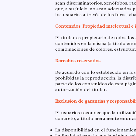
sean discriminatorios, xenófobos, rac
que, a su juicio, no sean adecuados p
los usuarios a través de los foros, ch
​Contenidos. Propiedad intelectual e 
El titular es propietario de todos lo
contenidos en la misma (a título enun
combinaciones de colores, estructura y
Derechos reservados
De acuerdo con lo establecido en los
prohibidas la reproducción, la distri
parte de los contenidos de esta págin
autorización del titular.​
Exclusión de garantías y responsabi
El usuarios reconoce que la utilizaci
concreto, a título meramente enuncia
​La disponibilidad en el funcionamien
La finalidad para la que la página web