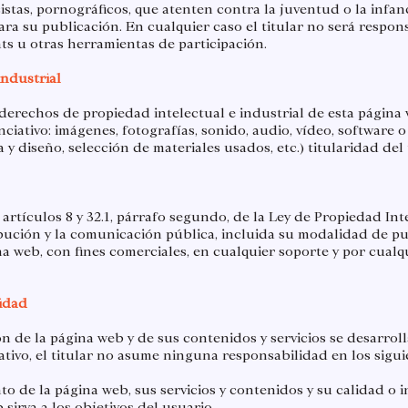
istas, pornográficos, que atenten contra la juventud o la infan
ara su publicación. En cualquier caso el titular no será respon
ats u otras herramientas de participación.
industrial
s derechos de propiedad intelectual e industrial de esta página
ciativo: imágenes, fotografías, sonido, audio, vídeo, software o
 diseño, selección de materiales usados, etc.) titularidad del t
 artículos 8 y 32.1, párrafo segundo, de la Ley de Propiedad I
bución y la comunicación pública, incluida su modalidad de pue
a web, con fines comerciales, en cualquier soporte y por cualqu
lidad
ón de la página web y de sus contenidos y servicios se desarrol
tivo, el titular no asume ninguna responsabilidad en los sigui
to de la página web, sus servicios y contenidos y su calidad o 
 sirva a los objetivos del usuario.