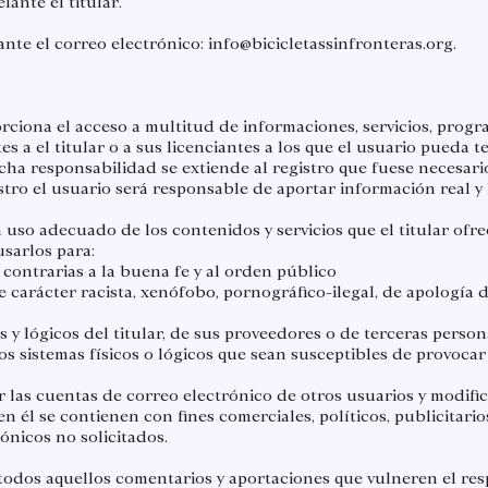
nte el titular.​
ante el correo electrónico:
info@bicicletassinfronteras.org
.
ciona el acceso a multitud de informaciones, servicios, progr
s a el titular o a sus licenciantes a los que el usuario pueda t
icha responsabilidad se extiende al registro que fuese necesar
stro el usuario será responsable de aportar información real y l
uso adecuado de los contenidos y servicios que el titular ofre
sarlos para:​
 o contrarias a la buena fe y al orden público
carácter racista, xenófobo, pornográfico-ilegal, de apología d
s y lógicos del titular, de sus proveedores o de terceras person
ros sistemas físicos o lógicos que sean susceptibles de provoca
zar las cuentas de correo electrónico de otros usuarios y modifi
en él se contienen con fines comerciales, políticos, publicitari
nicos no solicitados.​​
r todos aquellos comentarios y aportaciones que vulneren el res