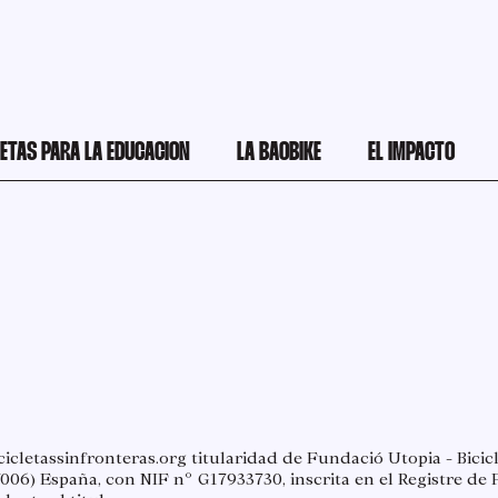
LETAS PARA LA EDUCACION
LA BAOBIKE
EL IMPACTO
icletassinfronteras.org
titularidad de Fundació Utopia - Bicic
17006) España, con NIF nº G17933730, inscrita en el Registre de