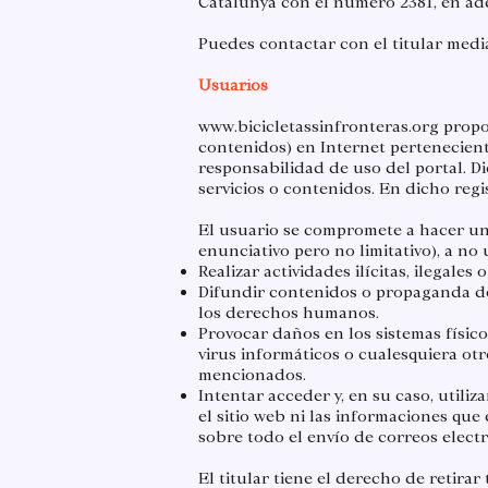
Catalunya con el número 2381, en adela
Puedes contactar con el titular medi
​Usuarios
www.bicicletassinfronteras.org
propor
contenidos) en Internet perteneciente
responsabilidad de uso del portal. D
servicios o contenidos. En dicho regi
​El usuario se compromete a hacer un 
enunciativo pero no limitativo), a no u
Realizar actividades ilícitas, ilegales
Difundir contenidos o propaganda de 
los derechos humanos.
Provocar daños en los sistemas físico
virus informáticos o cualesquiera ot
mencionados.
Intentar acceder y, en su caso, utili
el sitio web ni las informaciones que 
sobre todo el envío de correos electró
El titular tiene el derecho de retira