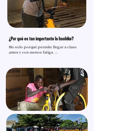
¿Por qué es tan importante la baobike?
No solo porqué permite llegar a clase 
antes y con menos fatiga. 

Es también importante porqué:

- Es una bici nueva, exclusiva, pensada 
para quiénes van a usarla y también para 
quienes tienen que repararla.

- Al ser unisex y del mismo color, es una 
bici que se reconoce y se identifica. Así la 
comunidad la asocia a la educación y 
respeta su función.

- Al ser sencilla y robusta, las 
reparaciones se reducen y también los 