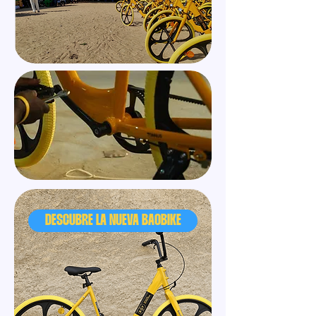
gastos de mantenimiento.

- Al ser nueva, es digna y dignifica a quién 
la recibe.

- Al ser propiedad de las escuelas, 
permite que puedan usarla todos los 
alumnos que la necesiten a lo largo de 
distintos cursos escolares.

Y seguramente nos dejamos un montón de 
motivos más.
DESCUBRE LA NUEVA BAOBIKE