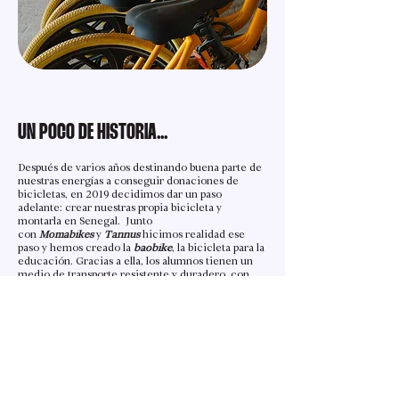
UN POCO DE HISTORIA...
Después de varios años destinando buena parte de
nuestras energías a conseguir donaciones de
bicicletas, en 2019 decidimos dar un paso
adelante: crear nuestras propia bicicleta y
montarla en Senegal.
Junto
con
Momabikes
y
Tannus
hicimos realidad ese
paso y hemos creado la
baobike
, la bicicleta para la
educación. Gracias a ella, los alumnos tienen un
medio de transporte resistente y duradero, con
unos costes de mantenimiento reducidos y
nuestro objetivo más cerca.
​Especialmente
diseñada para las condiciones de los caminos de
Senegal y para que alumnos de todas las edades
puedan conducirlas sin problemas.
Es una bicicleta sencilla y
robusta, con neumáticos