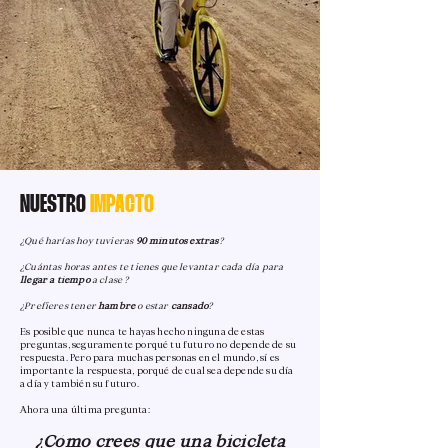
NUESTRO
IMPACTO
¿Qué harías hoy tuvieras
90 minutos extras
?
¿Cuántas horas antes te tienes que levantar cada día para
llegar a tiempo
a clase ?
¿Prefieres tener
hambre
o estar
cansado
?​
Es posible que nunca te hayas hecho ninguna de estas
preguntas, seguramente porqué tu futuro no depende de su
respuesta. Pero para muchas personas en el mundo, sí es
importante la respuesta, porqué de cual sea depende su día
a día y también su futuro.
​​​Ahora una última pregunta:
¿Cómo crees que una bicicleta