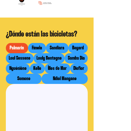
¿Dónde están las bicicletas?
Palmarin
Fimela
Sandiara
Boyard
Loul Sessene
Louly Bentegne
Samba Dia
Nguéniène
Kelle
Îlles de Mar
Diofior
Somone
Ndiol Mangane