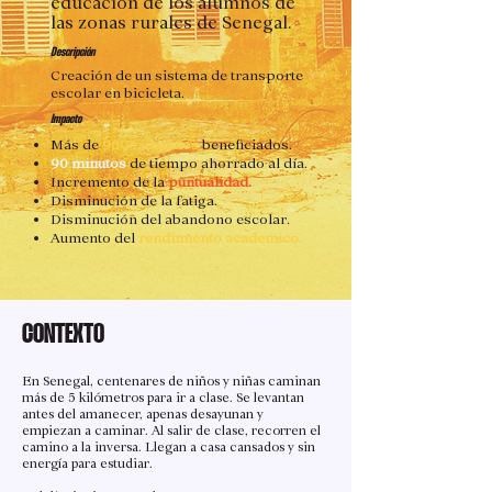
educación de los alumnos de
las zonas rurales de Senegal.
Descripción
Creación de un sistema de transporte
escolar en bicicleta.
Impacto
Más de
9000 alumnos
beneficiados.
90 minutos
de tiempo ahorrado al día.
Incremento de la
puntualidad.
Disminución de la fatiga.
Disminución del abandono escolar.
Aumento del
rendimiento académico.
CONTEXTO
En Senegal, centenares de niños y niñas caminan
más de 5 kilómetros para ir a clase. Se levantan
antes del amanecer, apenas desayunan y
empiezan a caminar. Al salir de clase, recorren el
camino a la inversa. Llegan a casa cansados y sin
energía para estudiar.