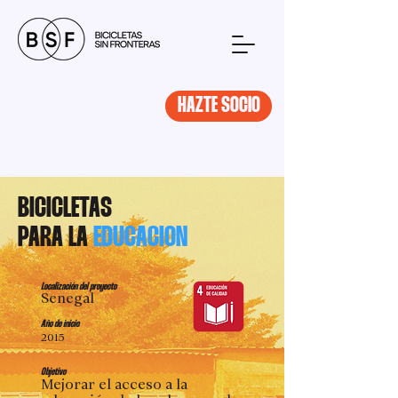
HAZTE SOCIO
BICICLETAS
PARA LA
EDUCACION
Localización del proyecto
Senegal
Año de inicio
2015
Objetivo
Mejorar el acceso a la