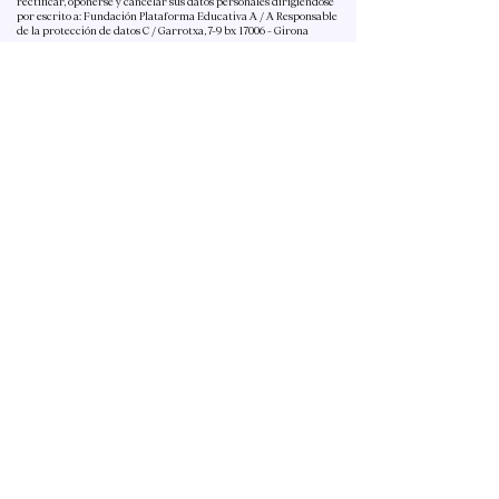
rectificar, oponerse y cancelar sus datos personales dirigiéndose
por escrito a: Fundación Plataforma Educativa A / A Responsable
de la protección de datos C / Garrotxa, 7-9 bx 17006 - Girona
CONTACTO
NEWSLETTER
DOCUMENTOS Y DESCARGAS
Fundación Utopia
C/Garrotxa, 7
17006 Girona
(SPAIN)
Aviso legal
Política de privacidad
FAQS