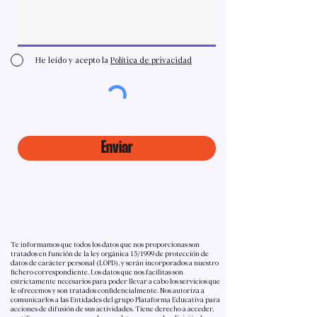
He leído y acepto la
Política de privacidad
Enviar
Te informamos que todos los datos que nos proporcionas son
tratados en función de la ley orgánica 15/1999 de protección de
datos de carácter personal (LOPD), y serán incorporados a nuestro
fichero correspondiente. Los datos que nos facilitas son
estrictamente necesarios para poder llevar a cabo los servicios que
le ofrecemos y son tratados confidencialmente. Nos autoriza a
comunicarlos a las Entidades del grupo Plataforma Educativa para
acciones de difusión de sus actividades. Tiene derecho a acceder,